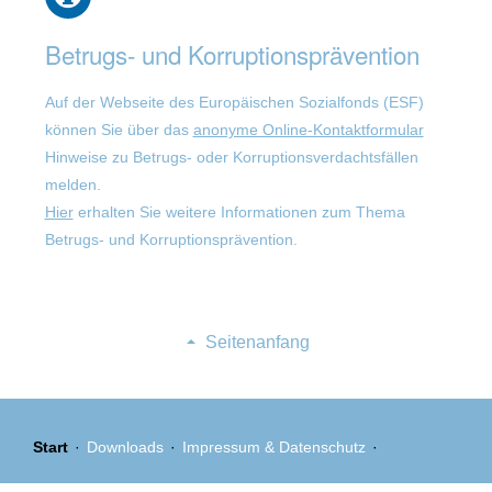
Betrugs- und Korruptionsprävention
Auf der Webseite des Europäischen Sozialfonds (ESF)
können Sie über das
anonyme Online-Kontaktformular
Hinweise zu Betrugs- oder Korruptionsverdachtsfällen
melden.
Hier
erhalten Sie weitere Informationen zum Thema
Betrugs- und Korruptionsprävention.
Seitenanfang
Navigation
Start
Downloads
Impressum & Datenschutz
überspringen
Eksklusibong Alok: 0 Bonus para sa mga Bagong Miyembro ng
exclusive